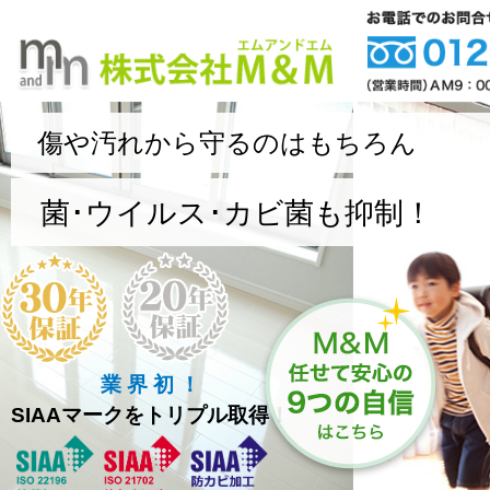
傷や汚れから守るのはもちろん
菌･ウイルス･カビ菌も抑制！
業 界 初 ！
SIAAマークをトリプル取得！