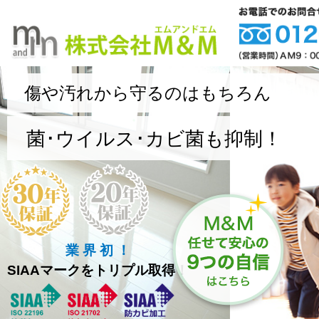
傷や汚れから守るのはもちろん
菌･ウイルス･カビ菌も抑制！
業 界 初 ！
SIAAマークをトリプル取得！