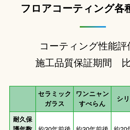
フロアコーティング各
コーティング性能評
施工品質保証期間 
セラミック
ワンニャン
シリ
ガラス
すべらん
耐久保
護年数
約30年前後
約30年前後
約20