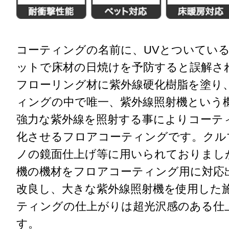
コーティングの名前に、UVとついてい
ットで床材の日焼けを予防すると誤解さ
フローリング材に紫外線硬化樹脂を塗り
ィングの中で唯一、紫外線照射機という
強力な紫外線を照射する事によりコーテ
化させるフロアコーテ
ィングです。クル
ノの鏡面仕上げ等に用いられ
ておりまし
機の
機材をフロアコーティング用に
対応
改良し、大
きな紫外線照射機を使用した
ティングの仕上がり
は超光沢感のある仕
す。