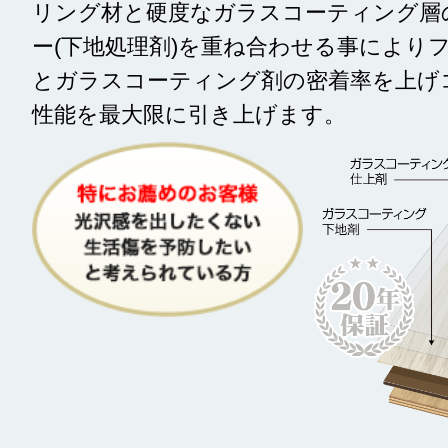
リング材と硬度なガラスコー
ティング層
ー(
下地処理剤)を重ね合わせる事
により
とガラス
コーティング剤の密着率を上げ
性能を最大限に
引き上げます。