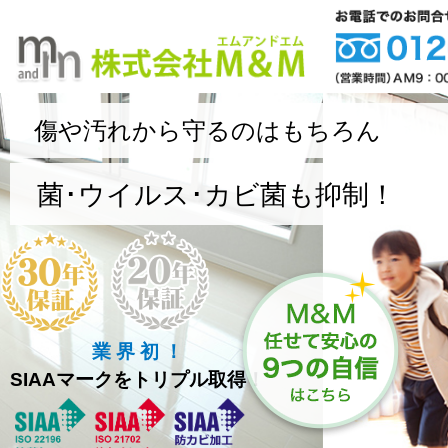
傷や汚れから守るのはもちろん
菌･ウイルス･カビ菌も抑制！
業 界 初 ！
SIAAマークをトリプル取得！