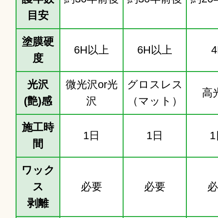
目安
塗膜硬
6H以上
6H以上
4
度
光沢
微光沢or光
グロスレス
高
(艶)感
沢
（マット）
施工時
1日
1日
1
間
ワック
ス
必要
必要
必
剥離