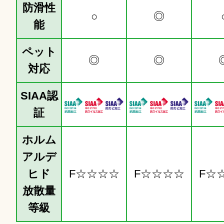
防滑性
○
◎
能
ペット
◎
◎
対応
SIAA認
証
ホルム
アルデ
ヒド
F☆☆☆☆
F☆☆☆☆
F☆
放散量
等級