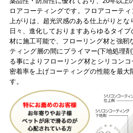
薬品性・防滑性に優れており、20年以上
ロアコーティングです。フロアコーティ
上がりは、超光沢感のある仕上がりとな
日々、進化しておりますあらゆる
タイプ
材に施工
可能で、フローリング材と強靭
ティング層の間に
プライマー(下地処理剤
る事によりフローリン
グ材とシリコンコ
密着率を上げコーティングの
性能を最大
す。