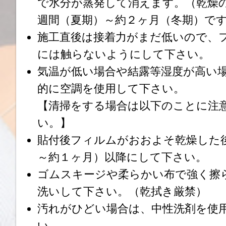
で水分が蒸発して消えます。（乾燥の
週間（夏期）～約２ヶ月（冬期）で
施工直後は接着力がまだ低いので、
には触らないようにして下さい。
気温が低い場合や結露等湿度が高い
的に空調を使用して下さい。
【清掃をする場合は以下のことに注
い。】
貼付後フィルムがおおよそ乾燥した
～約１ヶ月）以降にして下さい。
ゴムスキージや柔らかい布で強く擦
洗いして下さい。（乾拭き厳禁）
汚れがひどい場合は、中性洗剤を使
い。