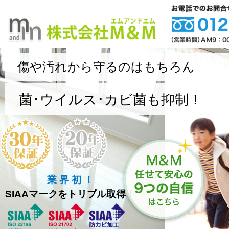
傷や汚れから守るのはもちろん
菌･ウイルス･カビ菌も抑制！
業 界 初 ！
SIAAマークをトリプル取得！