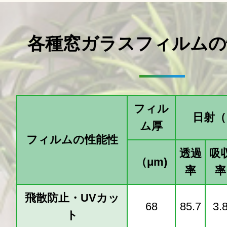
各種窓ガラスフィルムの
フィル
日射（
ム厚
フィルムの性能性
透過
吸
（μm)
率
率
飛散防止・UVカッ
68
85.7
3.
ト