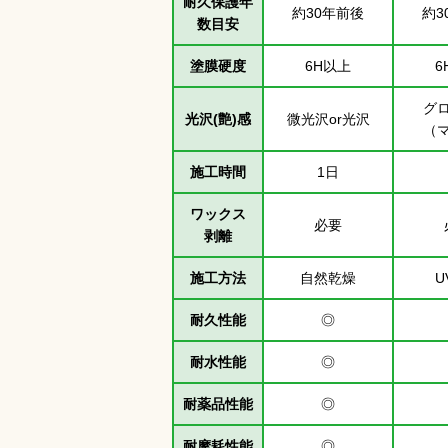
耐久保護年
約30年前後
約3
数目安
塗膜硬度
6H以上
6
グ
光沢(艶)感
微光沢or光沢
（
施工時間
1日
ワックス
必要
剥離
施工方法
自然乾燥
U
耐久性能
◎
耐水性能
◎
耐薬品性能
◎
耐摩耗性能
◎