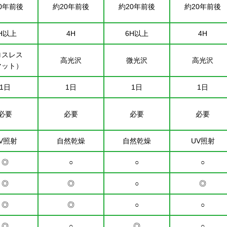
0年前後
約20年前後
約20年前後
約20年前後
H以上
4H
6H以上
4H
ロスレス
高光沢
微光沢
高光沢
マット）
1日
1日
1日
1日
必要
必要
必要
必要
V照射
自然乾燥
自然乾燥
UV照射
◎
○
○
○
◎
◎
○
◎
◎
◎
○
○
◎
○
◎
○