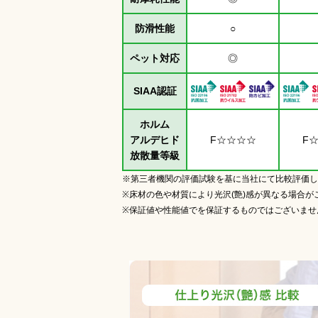
防滑性能
○
ペット対応
◎
SIAA認証
ホルム
アルデヒド
F☆☆☆☆
F
放散量等級
※第三者機関の評価試験を基に当社にて比較評価し
※床材の色や材質により光沢(艶)感が異なる場合が
※保証値や性能値でを保証するものではございませ