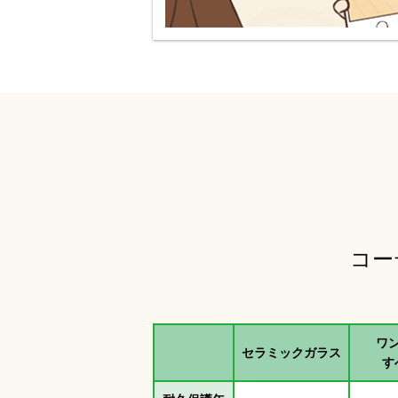
コー
ワ
セラミックガラス
す