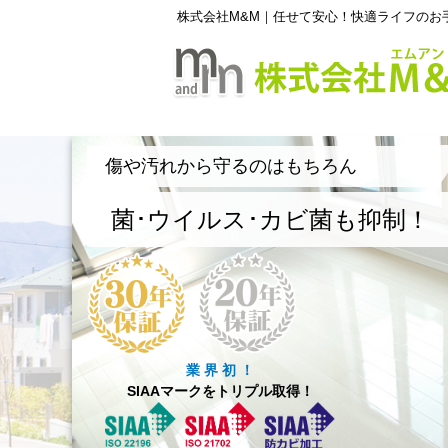
株式会社M&M｜任せて安心！快適ライフのお
傷や汚れから守るのはもちろん
菌･ウイルス･カビ菌も抑制！
業 界 初 ！
SIAAマークをトリプル取得！